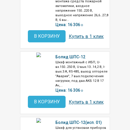
монтажа средств пожарной
автоматики, входное
напряжение 150…220 В,
выходное напряжение 26,6…27,8
В, 6 вы...
Цена: 16 306
o
В КОРЗИНУ
Купить в 1 клик
Болид ШПС-12
Шкаф монтажный с ИБП, U-
вх.150…250 В, U-вых.13…14,2 В, I-
вых.3 А, RS-485, выход оптореле
"Авария", 7 вых.подключения
нагрузки, под два АКБ 12 В 17
Ач,...
Цена: 16 306
o
В КОРЗИНУ
Купить в 1 клик
Болид ШПС-12(исп. 01)
Шкаф для установки приборов