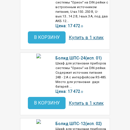
системы "Орион" на DIN рейки с
встроенным источником
питания, U-вх.150…250 В, U-
вых.13...14.2 В, I-вых.3 А, под два
АКБ 12...
Цена: 17 472
o
В КОРЗИНУ
Купить в 1 клик
Болид ШПС-24(исп. 01)
Шкаф для установки приборов
системы "Орион" на DIN рейки.
Содержит источник питания
24В - 2 А с интерфейсом RS-485.
Место для установки двух
батарей ...
Цена: 17 472
o
В КОРЗИНУ
Купить в 1 клик
Болид ШПС-12(исп. 02)
Шкаф для установки приборов