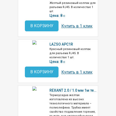
Желтый резиновый колпак для
разъема RJ45. В количестве 1
шт.
Цена: 8
o
В КОРЗИНУ
Купить в 1 клик
LAZSO APC1R
Красный резиновый колпак
для разъема RJ45. В
количестве 1 шт.
Цена: 8
o
В КОРЗИНУ
Купить в 1 клик
REXANT 2.0 / 1.0 мм 1м термоусадка желтая (20-2002)
Термоусадка желтая
изготовлена из высоко
технологичного материала –
полиолефина. Трубка имеет
свойство подавления горения,
то есть она неспособна подд...