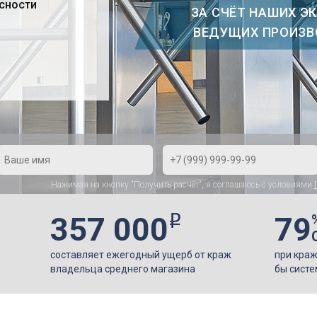
асности
ЗА СЧЁТ НАШИХ Э
ВЕДУЩИХ ПРОИЗВ
Нажимая на кнопку "Получить расчёт", я соглашаюсь с условиями
357 000
79
o
составляет ежегодный ущерб от краж
при краж
владельца среднего магазина
бы систе