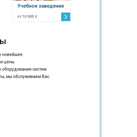
Учебное заведение
от 10 000
o
ты
ко новейшее
ши цены
ю оборудования систем
оты, мы обслуживаем Вас.