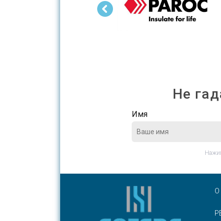
Не гад
Имя
Нажим
О
Р