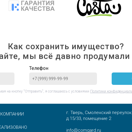
Как сохранить имущество?
айте, мы всё давно продумали 
Телефон
ая на кнопку "Отправить", я соглашаюсь с условиями
Политики конфиденциал
г. Тверь, Смоленский переулок
 КОМПАНИИ
д.15/33, помещение 2
ЕАЛИЗОВАНО
info@comgard.ru