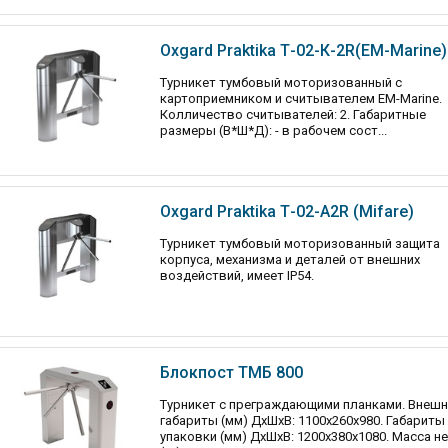
Oxgard Praktika Т-02-К-2R(EM-Marine)
Турникет тумбовый моторизованный с
картоприемником и считывателем EM-Marine.
Колличество считывателей: 2. Габаритные
размеры (В*Ш*Д): - в рабочем сост...
Oxgard Praktika Т-02-А2R (Mifare)
Турникет тумбовый моторизованный защита
корпуса, механизма и деталей от внешних
воздействий, имеет IP54.
Блокпост ТМБ 800
Турникет с преграждающими планками. Внешн
габариты (мм) ДхШхВ: 1100х260х980. Габариты
упаковки (мм) ДхШхВ: 1200х380х1080. Масса н