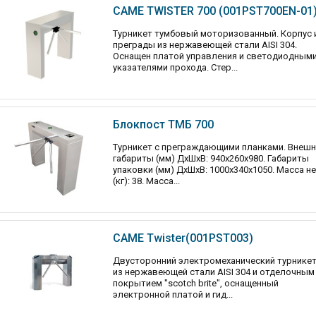
CAME TWISTER 700 (001PST700EN-01
Турникет тумбовый моторизованный. Корпус 
преграды из нержавеющей стали AISI 304.
Оснащен платой управления и светодиодным
указателями прохода. Стер...
Блокпост ТМБ 700
Турникет с преграждающими планками. Внешн
габариты (мм) ДхШхВ: 940х260х980. Габариты
упаковки (мм) ДхШхВ: 1000х340х1050. Масса н
(кг): 38. Масса...
CAME Twister(001PST003)
Двусторонний электромеханический турникет
из нержавеющей стали AISI 304 и отделочным
покрытием "scotch brite", оснащенный
электронной платой и гид...