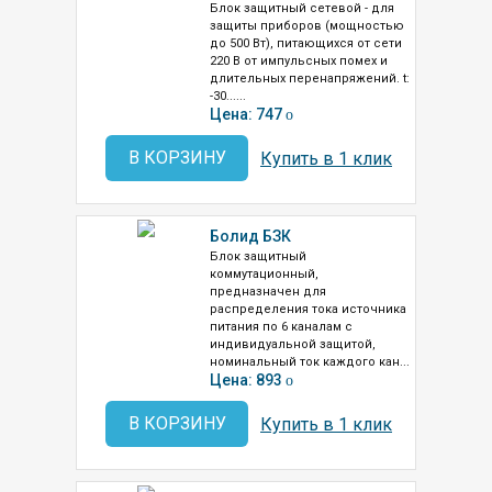
Блок защитный сетевой - для
защиты приборов (мощностью
до 500 Вт), питающихся от сети
220 В от импульсных помех и
длительных перенапряжений. t:
-30......
Цена: 747
o
В КОРЗИНУ
Купить в 1 клик
Болид БЗК
Блок защитный
коммутационный,
предназначен для
распределения тока источника
питания по 6 каналам с
индивидуальной защитой,
номинальный ток каждого кан...
Цена: 893
o
В КОРЗИНУ
Купить в 1 клик