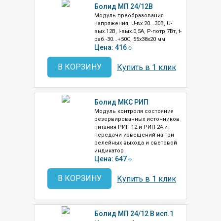
Болид МП 24/12В
Модуль преобразования
напряжения, U-вх.20...30В, U-
вых.12В, I-вых.0,5А, P-потр.7Вт, t-
раб.-30...+50C, 55х38х20 мм
Цена: 416
o
В КОРЗИНУ
Купить в 1 клик
Болид МКС РИП
Модуль контроля состояния
резервированных источников
питания РИП-12 и РИП-24 и
передачи извещений на три
релейных выхода и световой
индикатор
Цена: 647
o
В КОРЗИНУ
Купить в 1 клик
Болид МП 24/12 В исп.1