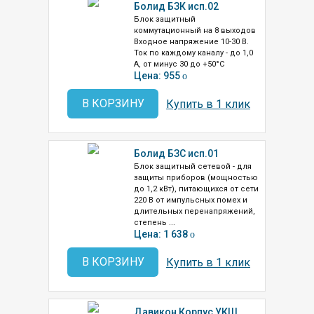
Болид БЗК исп.02
Блок защитный
коммутационный на 8 выходов
Входное напряжение 10-30 В.
Ток по каждому каналу - до 1,0
А, от минус 30 до +50°С
Цена: 955
o
В КОРЗИНУ
Купить в 1 клик
Болид БЗС исп.01
Блок защитный сетевой - для
защиты приборов (мощностью
до 1,2 кВт), питающихся от сети
220 В от импульсных помех и
длительных перенапряжений,
степень ...
Цена: 1 638
o
В КОРЗИНУ
Купить в 1 клик
Давикон Корпус УКШ